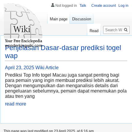
Not logged in
Talk
Create account
Log in
Main page
Discussion
Search
Read
wonderkingwiki.com
Penjelasan Dasar-dasar prediksi togel
wap
April 23, 2025
Wiki Article
Prediksi Top Info togel Macau juga sangat penting bagi
para pemain yang ingin membuat prediksi lebih akurat.
Dengan mengumpulkan dan menganalisis details dari
pengeluaran sebelumnya, pemain dapat menemukan pola
atau tren yang
read more
This page was last modified on 23 April 2025, at 6:16 am.